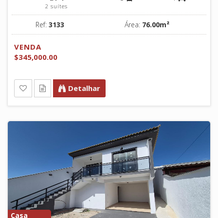
2 suítes
Ref:
3133
Área:
76.00m²
VENDA
$345,000.00
Detalhar
Casa