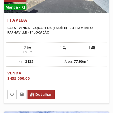
Maricá - RJ
ITAPEBA
CASA - VENDA - 2 QUARTOS (1 SUÍTE) - LOTEAMENTO
RAPHAVILLE - 1ª LOCAÇÃO
2
2
1
1 suíte
Ref:
3132
Área:
77.90m²
VENDA
$435,000.00
Detalhar