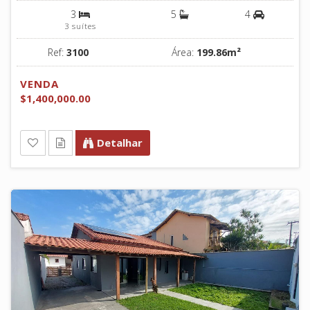
3
5
4
3 suítes
Ref:
3100
Área:
199.86m²
VENDA
$1,400,000.00
Detalhar