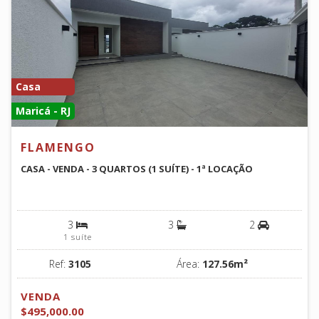
Casa
Maricá - RJ
FLAMENGO
CASA - VENDA - 3 QUARTOS (1 SUÍTE) - 1ª LOCAÇÃO
3
3
2
1 suíte
Ref:
3105
Área:
127.56m²
VENDA
$495,000.00