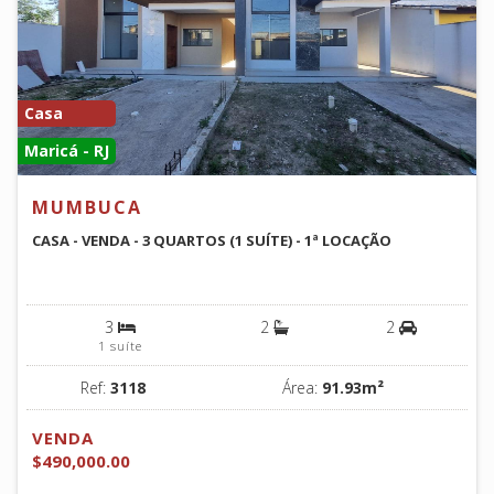
Casa
Maricá - RJ
MUMBUCA
CASA - VENDA - 3 QUARTOS (1 SUÍTE) - 1ª LOCAÇÃO
3
2
2
1 suíte
Ref:
3118
Área:
91.93m²
VENDA
$490,000.00