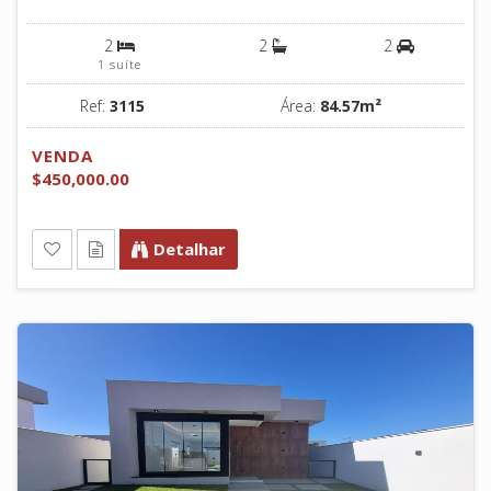
2
2
2
1 suíte
Ref:
3115
Área:
84.57m²
VENDA
$450,000.00
Detalhar