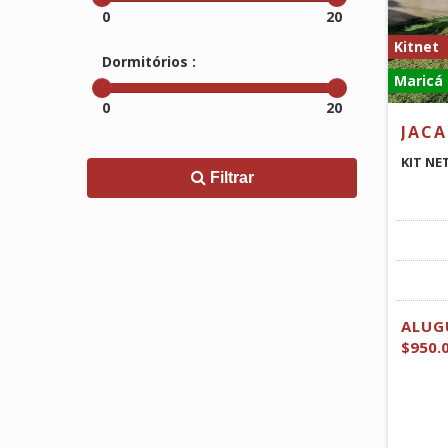
0
20
Kitnet
Dormitórios :
Maricá 
0
20
JAC
KIT NE
Filtrar
ALUG
$950.