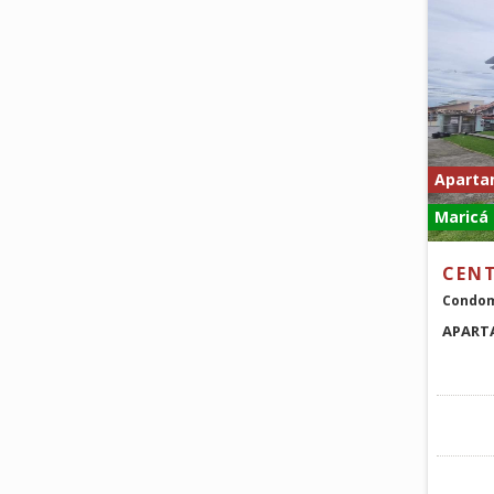
Aparta
Maricá 
CEN
Condom
APARTA