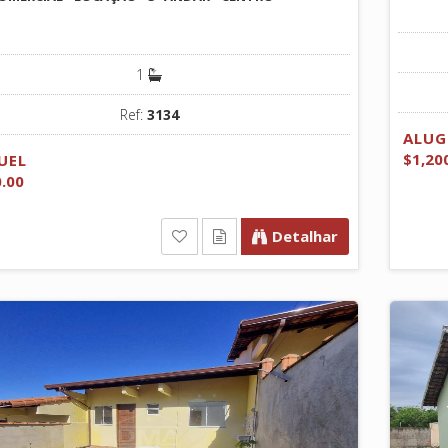
1
Ref:
3134
ALUG
$1,20
UEL
0.00
Detalhar