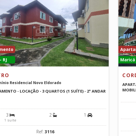
mento
Apart
- RJ
Maricá 
TRO
COR
ínio Residencial Novo Eldorado
APARTA
MOBIL
MENTO - LOCAÇÃO - 3 QUARTOS (1 SUÍTE) - 2° ANDAR
3
2
1
1 suíte
Ref:
3116