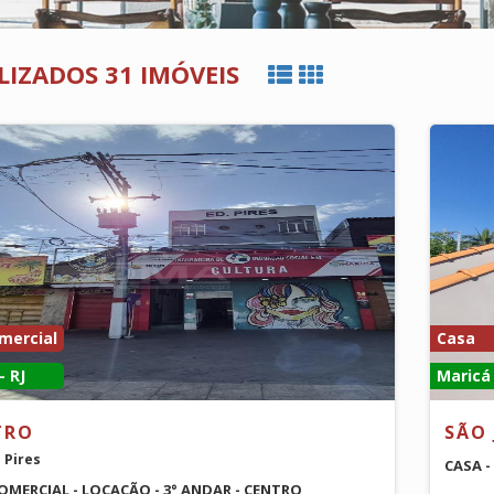
LIZADOS 31 IMÓVEIS
mercial
Casa
- RJ
Maricá 
TRO
SÃO 
o Pires
CASA -
OMERCIAL - LOCAÇÃO - 3° ANDAR - CENTRO