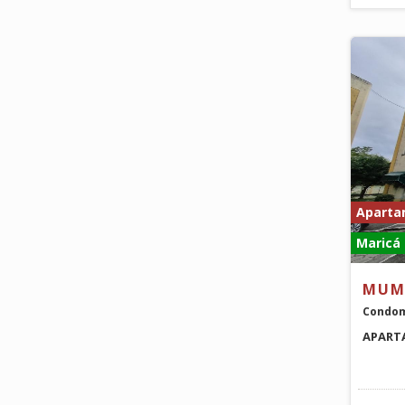
Aparta
Maricá 
MUM
Condom
APARTA