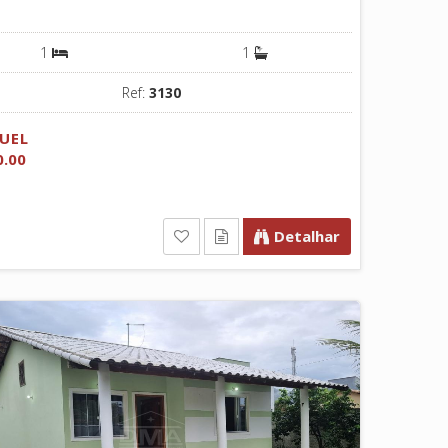
1
1
Ref:
3130
UEL
0.00
Detalhar