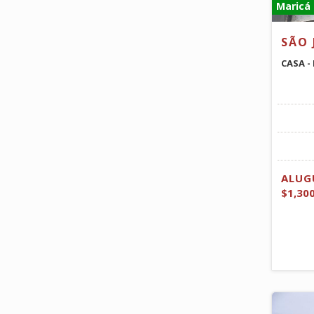
Maricá 
SÃO 
CASA -
ALUG
$1,30