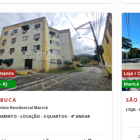
mento
Loja / 
- RJ
Maricá 
BUCA
SÃO 
ínio Residencial Maricá
LOJA -
MENTO - LOCAÇÃO - 2 QUARTOS - 4° ANDAR