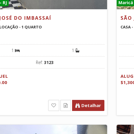
- RJ
Maricá 
JOSÉ DO IMBASSAÍ
SÃO 
 LOCAÇÃO - 1 QUARTO
CASA -
1
1
Ref:
3123
UEL
ALUG
0.00
$1,30
Detalhar