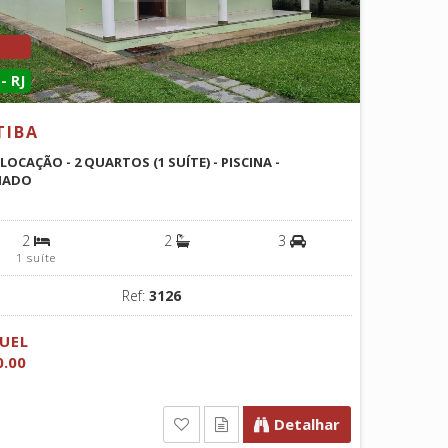
- RJ
TIBA
 LOCAÇÃO - 2 QUARTOS (1 SUÍTE) - PISCINA -
IADO
2
2
3
1 suíte
Ref:
3126
UEL
0.00
Detalhar