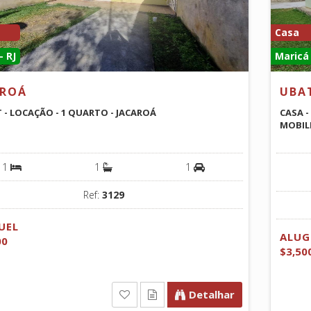
Casa
- RJ
Maricá 
AROÁ
UBA
T - LOCAÇÃO - 1 QUARTO - JACAROÁ
CASA -
MOBIL
1
1
1
Ref:
3129
UEL
ALUG
00
$3,50
Detalhar