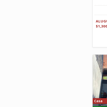
ALUG
$1,30
Casa