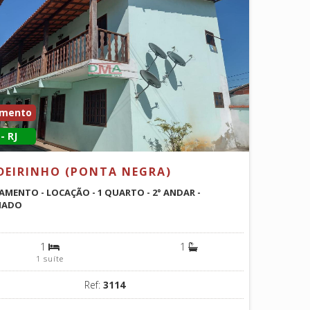
amento
- RJ
DEIRINHO (PONTA NEGRA)
MENTO - LOCAÇÃO - 1 QUARTO - 2° ANDAR -
IADO
1
1
1 suíte
Ref:
3114