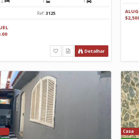
2
1
1
ALUG
Ref:
3125
$2,50
UEL
0.00
Detalhar
Casa