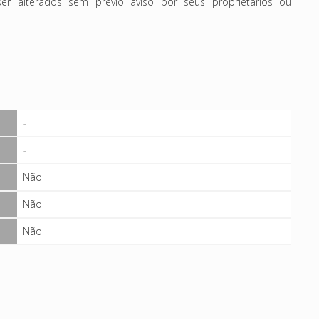
r alterados sem prévio aviso por seus proprietários ou
-
-
Não
Não
Não