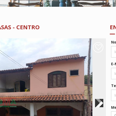
ASAS - CENTRO
E
N
E-
Te
M