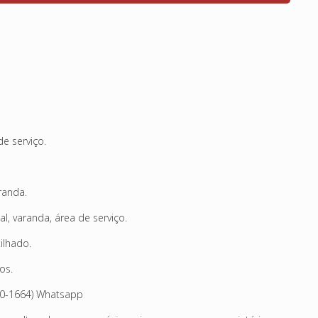
de serviço.
randa.
l, varanda, área de serviço.
ilhado.
os.
490-1664) Whatsapp